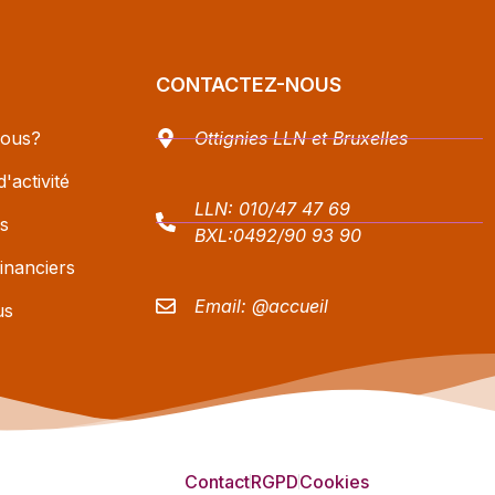
CONTACTEZ-NOUS
ous?
Ottignies LLN et Bruxelles
'activité
LLN:
010/47 47 69
s
BXL:
0492/90 93 90
inanciers
Email:
@accueil
us
Contact
RGPD
Cookies