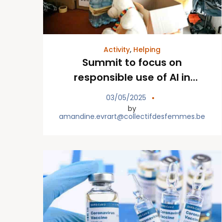
Activity
,
Helping
Summit to focus on
responsible use of AI in
fundraising
03/05/2025
by
amandine.evrart@collectifdesfemmes.be