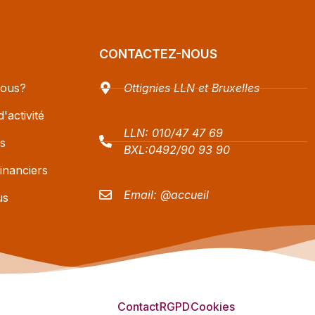
CONTACTEZ-NOUS
ous?
Ottignies LLN et Bruxelles
'activité
LLN:
010/47 47 69
s
BXL:
0492/90 93 90
inanciers
Email:
@accueil
us
Contact
RGPD
Cookies