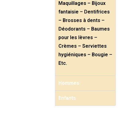
Maquillages – Bijoux
fantaisie – Dentifrices
– Brosses à dents –
Déodorants – Baumes
pour les lèvres –
Crèmes – Serviettes
hygiéniques – Bougie –
Etc.
Hommes
Enfants
010/46.06.11 – 0468/38.22.00
tremplinpourlavie@collectifdesfemmes.be