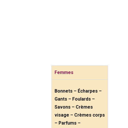
ce que tu peux mettre dans la Shoe-Box
(marque sur ta boîte si elle est plutôt pour un femme, un homme
ou un enfant (fille, garçon, âge)).
N’hésites pas également à écrire un petit mot à l’attention de la
personne qui ouvrira votre boîte.
Que mettre dans les shoe-boxes?
Femmes
Bonnets – Écharpes –
Gants – Foulards –
Savons – Crèmes
visage – Crèmes corps
–
Parfums –