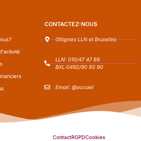
CONTACTEZ-NOUS
ous?
Ottignies LLN et Bruxelles
'activité
LLN:
010/47 47 69
s
BXL:
0492/90 93 90
inanciers
Email:
@accueil
us
Contact
RGPD
Cookies