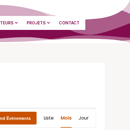
TEURS
PROJETS
CONTACT
Navigation
Liste
Mois
Jour
ind Évènements
de
vues