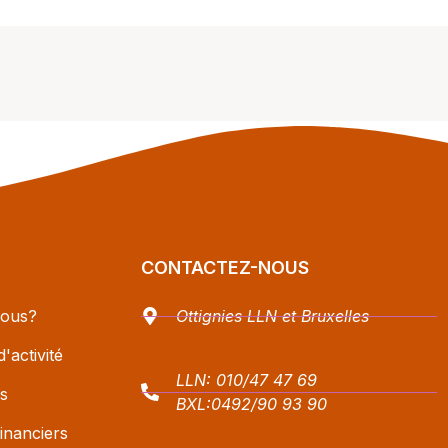
CONTACTEZ-NOUS
ous?
Ottignies LLN et Bruxelles
'activité
LLN:
010/47 47 69
s
BXL:
0492/90 93 90
inanciers