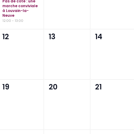
Pas de côté : une
marche conviviale
à Louvain-la-
Neuve
12:00
-
13:00
0
0
0
12
13
14
évènement,
évènement,
évènement
0
0
0
19
20
21
évènement,
évènement,
évènement