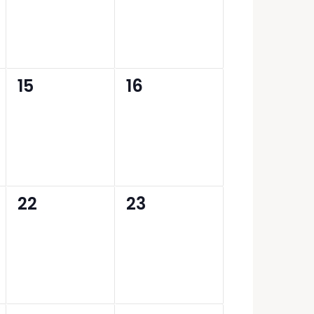
0
0
15
16
,
évènement,
évènement,
0
0
22
23
,
évènement,
évènement,