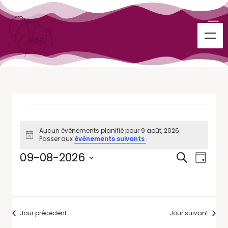
Aucun évènements planifié pour 9 août, 2026.
Notice
Passer aux
évènements suivants
.
Recherc
Navig
09-08-2026
Recherche
Jour
de
et
Sélectionnez
vues
une
navigati
Évène
date.
de
Jour précédent
Jour suivant
vues