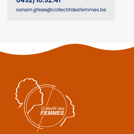
0492/10.92.41
sanam.ghiaei@collectifdesfemmes.be