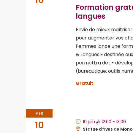
10
Formation gratu
langues
Envie de mieux maîtriser 
pour augmenter vos chan
Femmes lance une format
& Langues » destinée au
permettra de : - dével
(bureautique, outils num
Gratuit
MER
10 juin @ 12:00
-
13:00
10
Statue d’Yves de Mon