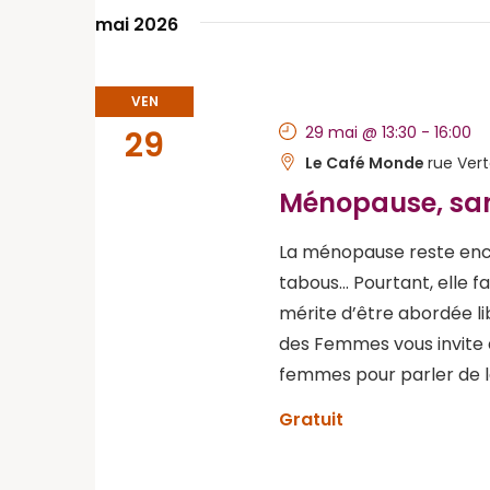
Évènements
mai 2026
VEN
29 mai @ 13:30
-
16:00
29
Le Café Monde
rue Ver
Ménopause, sa
La ménopause reste enco
tabous… Pourtant, elle f
mérite d’être abordée li
des Femmes vous invite 
femmes pour parler de 
Gratuit