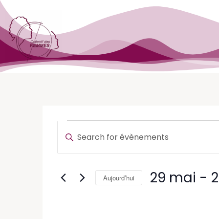
Recherche
Enter
Keyword.
et
Search
navigation
for
29 mai
 - 
2
Aujourd’hui
Évènements
de
by
Sélectionnez
Keyword.
vues
une
date.