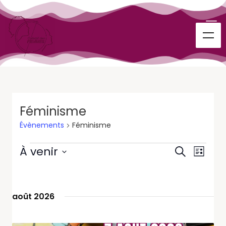
Féminisme
Évènements
Féminisme
Recherc
Navig
À venir
Recherche
Liste
de
et
Sélectionnez
vues
une
navigati
Évène
date.
de
août 2026
vues