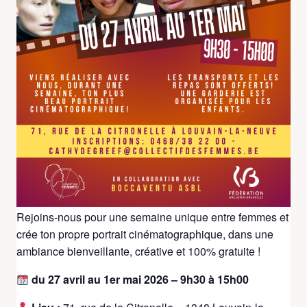
All Évènements
Cet évènement est passé.
Stage Cinéma
11 mai @ 09:30
-
15 mai @ 15:00
Prête à passer devant la caméra et révéler ton talent ?
Rejoins-nous pour une semaine unique entre femmes et
crée ton propre portrait cinématographique, dans une
ambiance bienveillante, créative et 100% gratuite !
du 27 avril au 1er mai 2026 – 9h30 à 15h00