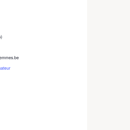
s)
sfemmes.be
sateur