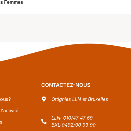
 des Femmes
CONTACTEZ-NOUS
ous?
Ottignies LLN et Bruxelles
'activité
LLN:
010/47 47 69
s
BXL:
0492/90 93 90