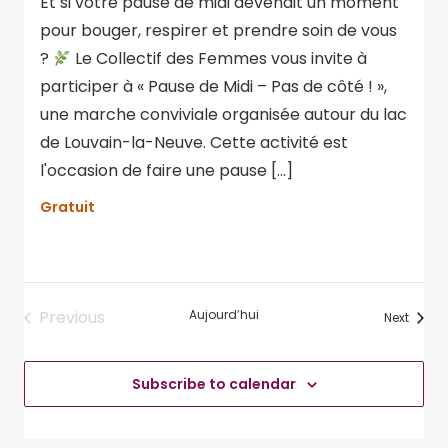
Et si votre pause de midi devenait un moment
pour bouger, respirer et prendre soin de vous
?
Le Collectif des Femmes vous invite à
participer à « Pause de Midi – Pas de côté ! »,
une marche conviviale organisée autour du lac
de Louvain-la-Neuve. Cette activité est
l'occasion de faire une pause […]
Gratuit
Previous
Aujourd’hui
Évène
Next
Évènements
Subscribe to calendar