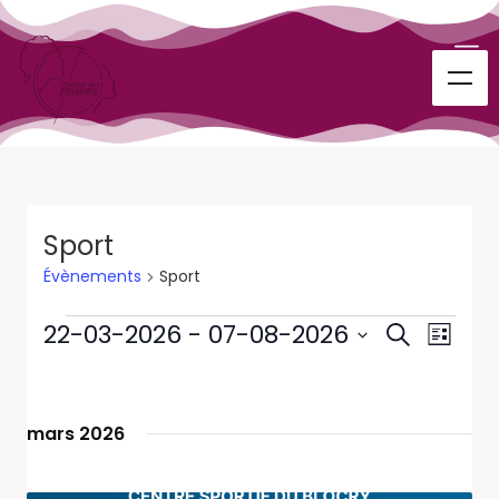
Sport
Évènements
Sport
Recherc
Navig
22-03-2026
 - 
07-08-2026
Recherche
Liste
de
et
Sélectionnez
vues
une
navigati
Évène
date.
de
mars 2026
vues