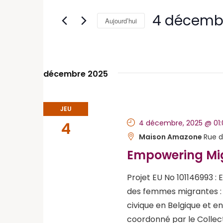
navigation
for
4 décembr
Aujourd’hui
Évènements
de
by
Sélectionnez
Keyword.
vues
une
date.
Évènements
décembre 2025
JEU
4 décembre, 2025 @ 01:
4
Maison Amazone
Rue d
Empowering M
Projet EU No 101146993
des femmes migrantes : 
civique en Belgique et 
coordonné par le Collec