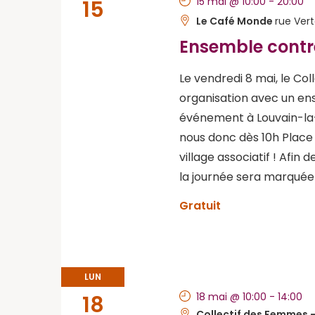
15 mai @ 10:00
-
20:00
15
Le Café Monde
rue Ver
Ensemble contre
Le vendredi 8 mai, le Co
organisation avec un ens
événement à Louvain-la-
nous donc dès 10h Place 
village associatif ! Afin 
la journée sera marquée 
Gratuit
LUN
18 mai @ 10:00
-
14:00
18
Collectif des Femmes -