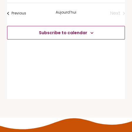
date.
de
Aujourd’hui
Next
Évènements
vues
Previous
Évène
Évèneme
Subscribe to calendar