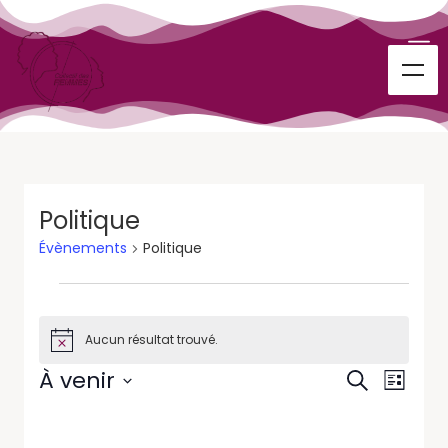
Politique
Évènements
Politique
Aucun résultat trouvé.
Notice
Recherc
Navig
À venir
Recherche
Liste
de
et
Sélectionnez
vues
une
navigati
Évène