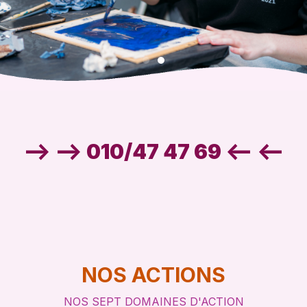
--> --> 010/47 47 69 <-- <--
Nous mettons en place
des actions concrètes
pour favoriser l’insertion socioprofessionnelle,
l’éducation permanente et la valorisation de la
diversité culturelle
NOS ACTIONS
NOS SEPT DOMAINES D'ACTION
EN SAVOIR PLUS